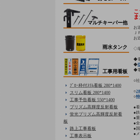
こ
ま
マルチキーパー他
お
Ｊ
お
雨水タンク
◇
◆
◆
◆
工事用看板
○
ﾌﾞﾛｰ枠付ｽﾘﾑ看板 280*1400
○
2
スリム看板 280*1400
○
特
工事予告看板 550*1400
プリズム高輝度反射看板
●看
●鉄
蛍光プリズム高輝度反射看
●重
板
●
●
路上工事看板
●
工事表示板