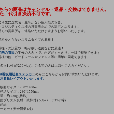
ちらの商品はキャンセル・返品・交換はできません。
た、代引き決済不可です。
送り先に企業名・屋号がない個人様の場合、
Ｐロジスティクス様の営業所止めでの対応となります。
近くの営業所をご連絡いただけますようお願いいたします。
場所をとらないスリムタイプの看板！
電柱への設置や、幅が狭い道路などに最適！
従来の看板
の半分の大きさで、内容がすっきり。一目で視認できます
電柱の他、ガードレールやフェンス等に簡単に固定できます。
社名入れ可 (@200円up)。ご希望の方は上部へご入力ください。
80看板用社名ステッカー
のみはこちらからお買い求めいただけます。
注看板レイアウトいたします。
板面サイズ：280*1400mm
枠込サイズ：280*1550mm
量：約3.5kg (枠込)
全面プリズム反射・鉄枠付 (シルバーアロイ枠)
国産品
メーカー：安全興業 (株)