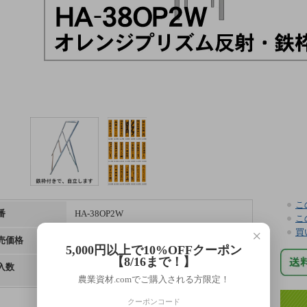
こ
番
HA-38OP2W
こ
買
×
売価格
6,250円(税込)
5,000円以上で10%OFFクーポン
【8/16まで！】
入数
台
農業資材.comでご購入される方限定！
クーポンコード