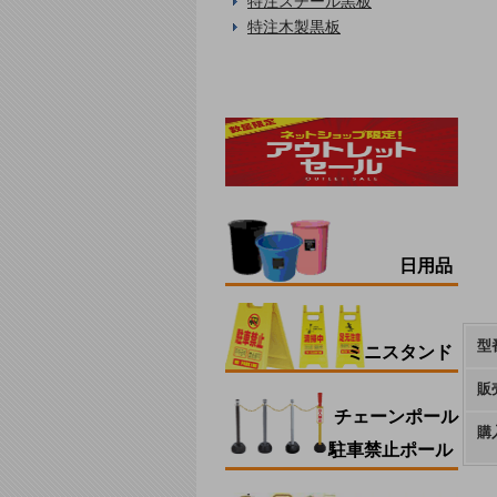
特注スチール黒板
特注木製黒板
日用品
型
ミニスタンド
販
チェーンポール
購
駐車禁止ポール