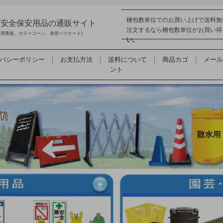
梱包数単位でのお買い上げで送料無
品 安全保安用品の通販サイト
注文するなら梱包数単位がお買い
事用看板、カラーコーン、単管バリケード)
い。
バシーポリシー
お支払方法
送料について
商品カゴ
メール
ント