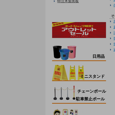
特注木製黒板
そ
日用品
ミニスタンド
チェーンポール
駐車禁止ポール