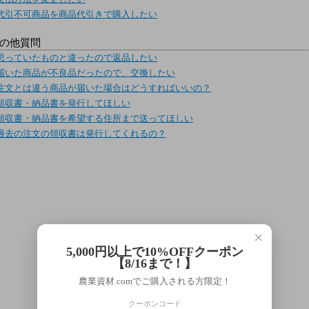
代引不可商品を商品代引きで購入したい
の他質問
思っていたものと違ったので返品したい
届いた商品が不良品だったので、交換したい
注文とは違う商品が届いた場合はどうすればいいの？
領収書・納品書を発行してほしい
領収書・納品書を希望する住所まで送ってほしい
過去の注文の領収書は発行してくれるの？
×
5,000円以上で10%OFFクーポン
【8/16まで！】
農業資材.comでご購入される方限定！
クーポンコード