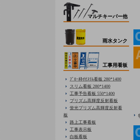
マルチキーパー他
雨水タンク
工事用看板
ﾌﾞﾛｰ枠付ｽﾘﾑ看板 280*1400
スリム看板 280*1400
工事予告看板 550*1400
プリズム高輝度反射看板
蛍光プリズム高輝度反射看
板
路上工事看板
工事表示板
白板看板