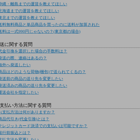
沖縄・離島までの運賃を教えてほしい
北海道までの運賃を教えてほしい
東北までの運賃を教えてほしい
送料無料商品と単品商品を買ったのに送料が加算された
送料は一式990円じゃないの？(東京都の場合)
送に関する質問
代金引換を選択した場合の手数料は？
発送の際、連絡はあるの？
海外へ発送したい
商品はどのような荷物(梱包)で送られてくるの？
発送前の商品の送り先を変更したい
発送済みの商品の送り先を変更したい
運送会社を指定したい
支払い方法に関する質問
お支払方法は何がありますか？
商品代引き(代金引換)とは？
クレジットカード決済での支払いは可能ですか？
銀行前振込とは？
支払方法を変更したい