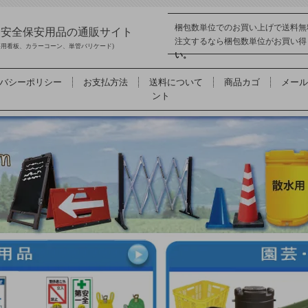
梱包数単位でのお買い上げで送料無
品 安全保安用品の通販サイト
注文するなら梱包数単位がお買い
事用看板、カラーコーン、単管バリケード)
い。
バシーポリシー
お支払方法
送料について
商品カゴ
メール
ント