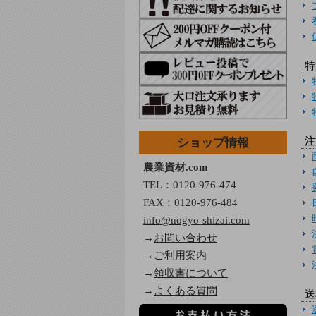
特
注
ショップ情報
農業資材.com
TEL：
0120-976-474
FAX：0120-976-484
info@nogyo-shizai.com
→
お問い合わせ
→
ご利用案内
→
領収書について
→
よくある質問
送