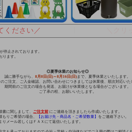
してください／
＼クリッ
達が停止されております。
おります。
◎夏季休業のお知らせ◎
誠に勝手ながら、
8月8日(日)～8月16日(日)
まで、夏季休業といたします。
中のご注文、ご入金確認、お問い合わせにつきましては休業後、順次対応いた
期間前のご注文の場合も発送、お届けが休業後となる場合がございます。
ご了承の程、お願いいたします。
積書に関しまして、
ご注文前
にご連絡を頂きましたら作成いたします。
積もりご希望の場合、
【お届け先・商品名・ご希望数量】
をご連絡下さい。
よりメール若しくはＦＡＸにて返信いたします。
注文も承っておりますので 会社・学校・自治体などでご入用の際はご相談く