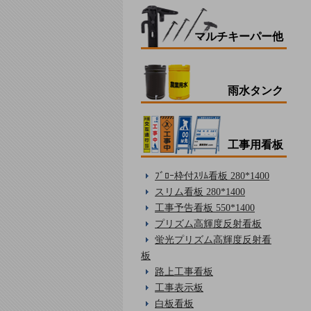
マルチキーパー他
雨水タンク
工事用看板
ﾌﾞﾛｰ枠付ｽﾘﾑ看板 280*1400
スリム看板 280*1400
工事予告看板 550*1400
プリズム高輝度反射看板
蛍光プリズム高輝度反射看
板
路上工事看板
工事表示板
白板看板