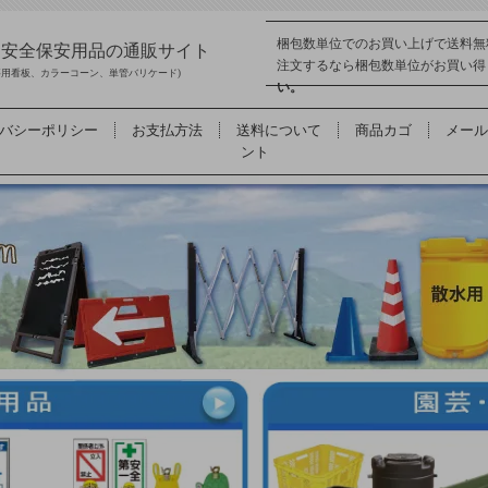
梱包数単位でのお買い上げで送料無
品 安全保安用品の通販サイト
注文するなら梱包数単位がお買い
事用看板、カラーコーン、単管バリケード)
い。
バシーポリシー
お支払方法
送料について
商品カゴ
メール
ント