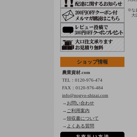
※な
※
大
ショップ情報
農業資材.com
TEL：
0120-976-474
FAX：0120-976-484
info@nogyo-shizai.com
→
お問い合わせ
→
ご利用案内
→
領収書について
→
よくある質問