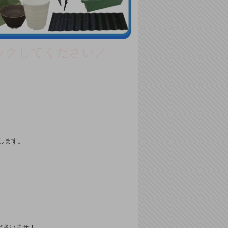
クしてください／
します。
ださいませ！