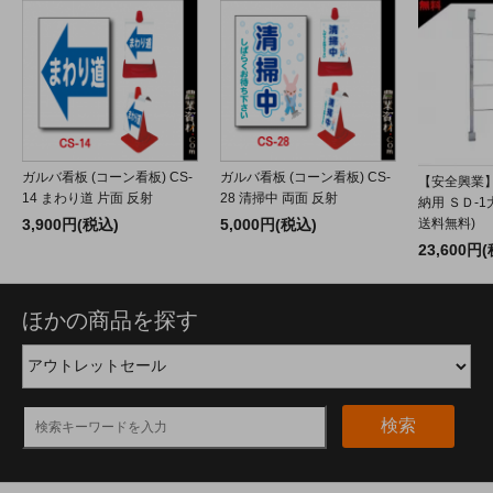
ガルバ看板 (コーン看板) CS-
ガルバ看板 (コーン看板) CS-
【安全興業
14 まわり道 片面 反射
28 清掃中 両面 反射
納用 ＳＤ-1
送料無料)
3,900円(税込)
5,000円(税込)
23,600円
ほかの商品を探す
検索