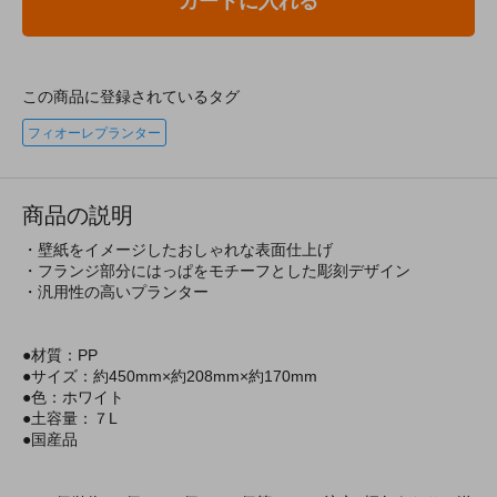
カートに入れる
この商品に登録されているタグ
フィオーレプランター
商品の説明
・壁紙をイメージしたおしゃれな表面仕上げ
・フランジ部分にはっぱをモチーフとした彫刻デザイン
・汎用性の高いプランター
●材質：PP
●サイズ：約450mm×約208mm×約170mm
●色：ホワイト
●土容量：７L
●国産品