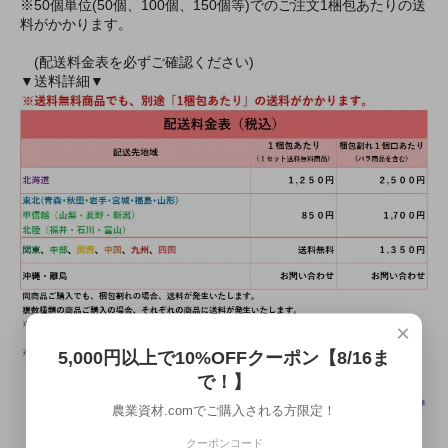
※50個単位(50個、100個、150個等)でのご注文1梱包あたりの送
料がかかります。
(配送料金表を必ずご確認ください)
▼送料詳細▼
×
5,000円以上で10%OFFクーポン【8/16ま
で！】
農業資材.comでご購入される方限定！
クーポンコード