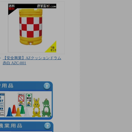
【安全興業】AZクッションドラム
赤白 AZC-001