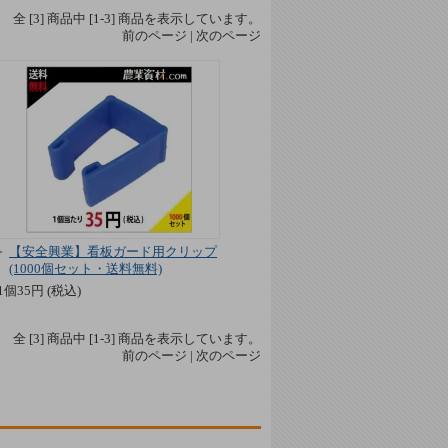
全 [
3
] 商品中 [
1
-
3
] 商品を表示しています。
前のページ | 次のページ
【安全興業】看板ガード用クリップ
(1000個セット・送料無料)
1個35円 (税込)
全 [
3
] 商品中 [
1
-
3
] 商品を表示しています。
前のページ | 次のページ