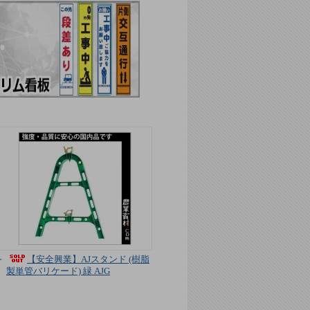
【安全興業】AJスタンド (樹脂
製単管バリケード) 緑 AJG