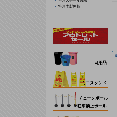
特注スチール黒板
特注木製黒板
黄
日用品
ミニスタンド
チェーンポール
駐車禁止ポール