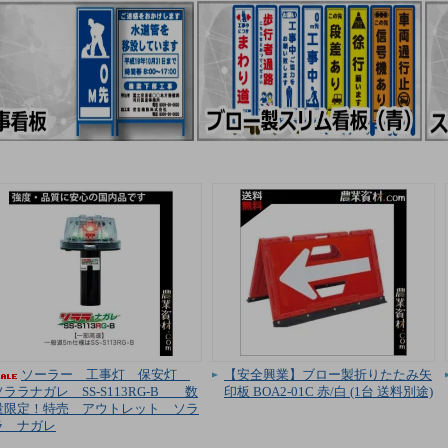
ソーラー 工事灯 保安灯
【安全興業】ブロー製折りたたみ矢
ソララナガレ SS-S113RG-B 数
印板 BOA2-01C 赤/白 (1台 送料別途)
量限定！特売 アウトレット ソラ
ラ ナガレ