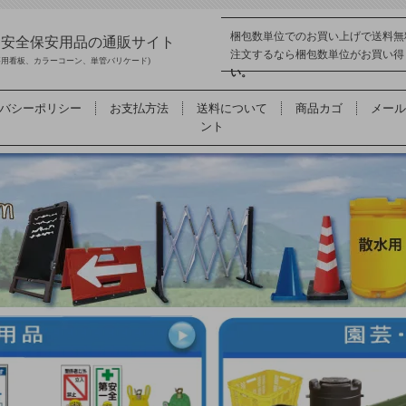
梱包数単位でのお買い上げで送料無
品 安全保安用品の通販サイト
注文するなら梱包数単位がお買い
事用看板、カラーコーン、単管バリケード)
い。
バシーポリシー
お支払方法
送料について
商品カゴ
メール
ント