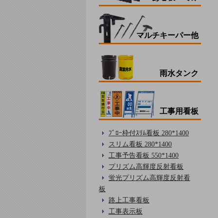
マルチキーパー他
雨水タンク
工事用看板
ﾌﾞﾛｰ枠付ｽﾘﾑ看板 280*1400
スリム看板 280*1400
工事予告看板 550*1400
プリズム高輝度反射看板
蛍光プリズム高輝度反射看
板
路上工事看板
工事表示板