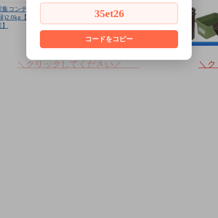
採集コンテナ 底メッシュ
35et26
(緑)2.0kg【収穫コンテナ】【安全興
業】
コードをコピー
＼クリックしてください／
＼ク