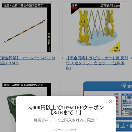
【安全興業】コーンバー 34*2.0M
【安全興業】ラビットゲート黄 反射
黒 CB3420
付 １連タイプ (1台セット・送料無
料)
×
5,000円以上で10%OFFクーポン
【8/16まで！】
農業資材.comでご購入される方限定！
クーポンコード