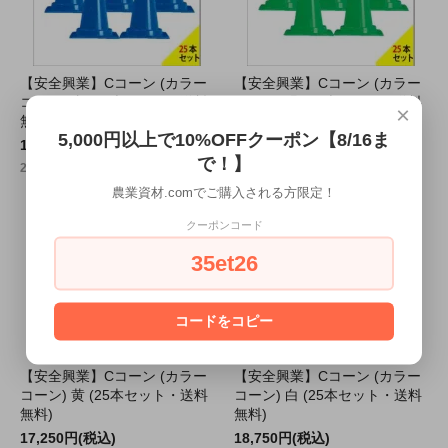
【安全興業】Cコーン (カラー
【安全興業】Cコーン (カラー
コーン) 青 (25本セット・送料
コーン) 緑 (25本セット・送料
×
無料)
無料)
5,000円以上で10%OFFクーポン【8/16ま
17,250円(税込)
17,250円(税込)
で！】
25本セット17,250円 (税込)
25本セット17,250円 (税込)
農業資材.comでご購入される方限定！
クーポンコード
35et26
コードをコピー
【安全興業】Cコーン (カラー
【安全興業】Cコーン (カラー
コーン) 黄 (25本セット・送料
コーン) 白 (25本セット・送料
無料)
無料)
17,250円(税込)
18,750円(税込)