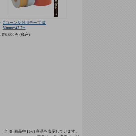
Cコーン反射用テープ 黄
50mm*45.7m
1巻6,600円 (税込)
全 [
8
] 商品中 [
1
-
8
] 商品を表示しています。