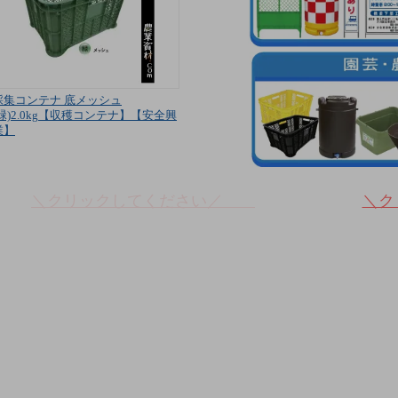
採集コンテナ 底メッシュ
(緑)2.0kg【収穫コンテナ】【安全興
業】
＼クリックしてください／
＼ク