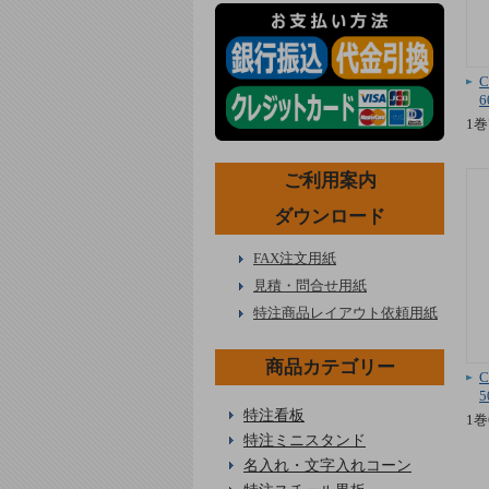
6
1巻
ご利用案内
ダウンロード
FAX注文用紙
見積・問合せ用紙
特注商品レイアウト依頼用紙
商品カテゴリー
5
特注看板
1巻
特注ミニスタンド
名入れ・文字入れコーン