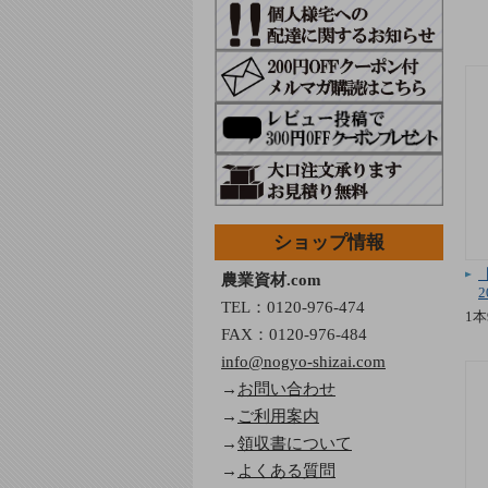
ショップ情報
農業資材.com
2
TEL：
0120-976-474
1本
FAX：0120-976-484
info@nogyo-shizai.com
→
お問い合わせ
→
ご利用案内
→
領収書について
→
よくある質問