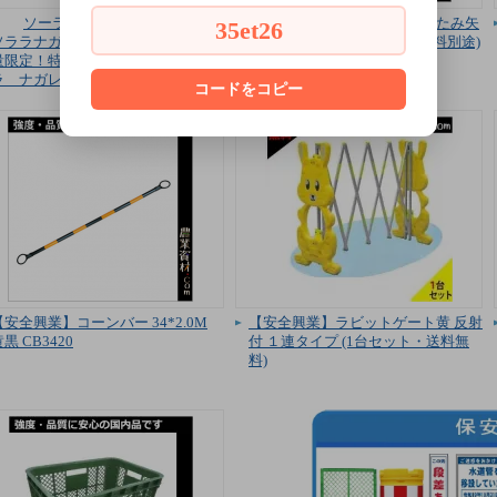
ソーラー 工事灯 保安灯
【安全興業】ブロー製折りたたみ矢
35et26
ソララナガレ SS-S113RG-B 数
印板 BOA2-01C 赤/白 (1台 送料別途)
量限定！特売 アウトレット ソラ
ラ ナガレ
コードをコピー
【安全興業】コーンバー 34*2.0M
【安全興業】ラビットゲート黄 反射
黒 CB3420
付 １連タイプ (1台セット・送料無
料)