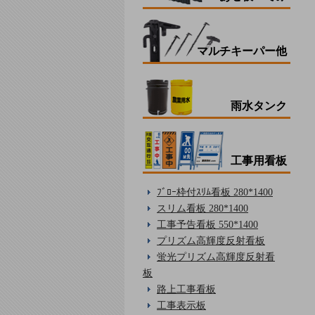
マルチキーパー他
雨水タンク
工事用看板
ﾌﾞﾛｰ枠付ｽﾘﾑ看板 280*1400
スリム看板 280*1400
工事予告看板 550*1400
プリズム高輝度反射看板
蛍光プリズム高輝度反射看
板
路上工事看板
工事表示板