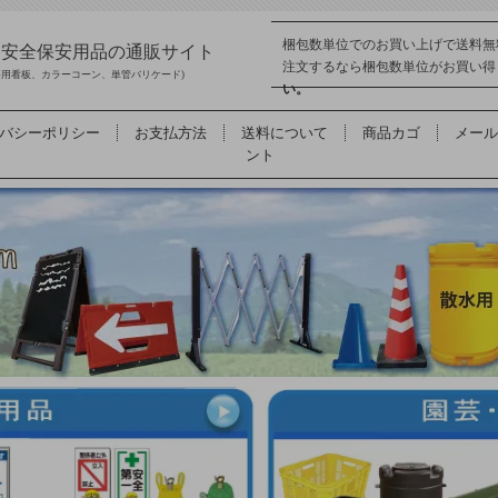
梱包数単位でのお買い上げで送料無
品 安全保安用品の通販サイト
注文するなら梱包数単位がお買い
事用看板、カラーコーン、単管バリケード)
い。
バシーポリシー
お支払方法
送料について
商品カゴ
メール
ント