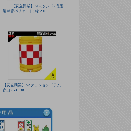
【安全興業】AJスタンド (樹脂
製単管バリケード) 緑 AJG
【安全興業】AZクッションドラム
赤白 AZC-001