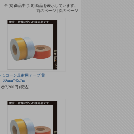
全 [
8
] 商品中 [
1
-
8
] 商品を表示しています。
前のページ | 次のページ
Cコーン反射用テープ 黄
60mm*45.7m
1巻7,200円 (税込)