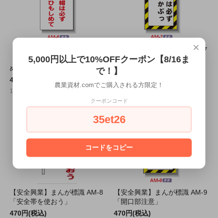
×
【安全興業】まんが標識 AM-6
【安全興業】まんが標識 AM-7
5,000円以上で10%OFFクーポン【8/16ま
「保護帽は必ずあごひもをし
「入場の際は必ず保護帽をか
めて」
ぶって下さい」
で！】
470円(税込)
470円(税込)
農業資材.comでご購入される方限定！
1枚470円 (税込)
1枚470円 (税込)
クーポンコード
35et26
コードをコピー
【安全興業】まんが標識 AM-8
【安全興業】まんが標識 AM-9
「安全帯を使おう」
「開口部注意」
470円(税込)
470円(税込)